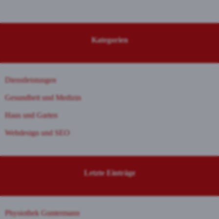
Kategorien
Dienstleistungen
Gesundheit und Medizin
Haus und Garten
Webdesign und SEO
Letzte Einträge
Physiothek Guntermann