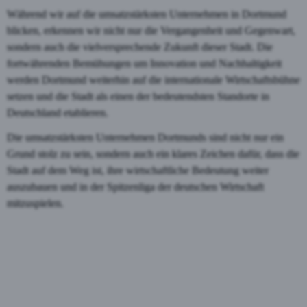
Während wir auf die umsatzstärksten Unternehmen in Dortmund
blicken, erkennen wir nicht nur die Vergangenheit und Gegenwart,
sondern auch die vielversprechende Zukunft dieser Stadt. Die
fortwährenden Bemühungen um Innovation und Nachhaltigkeit
werden Dortmund weiterhin auf die internationale Wirtschaftsbühne
setzen und die Stadt als einen der bedeutendsten Standorte in
Deutschland etablieren.
Die umsatzstärksten Unternehmen Dortmunds sind nicht nur ein
Grund stolz zu sein, sondern auch ein klares Zeichen dafür, dass die
Stadt auf dem Weg ist, ihre wirtschaftliche Bedeutung weiter
auszubauen und in der Spitzenliga der deutschen Wirtschaft
mitzuspielen.