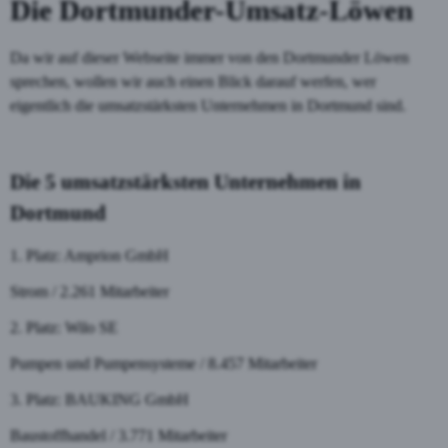
Die Dortmunder-Umsatz-Löwen
Da wir auf dieser Webseite immer von den Dortmunder Löwen
sprechen, wollen wir auch einen Blick darauf werfen, wer
eigentlich die umsatzstärksten Unternehmen in Dortmund sind.
Die 5 umsatzstärksten Unternehmen in
Dortmund
1. Platz: Amprion GmbH
Strom / 2.261 Mitarbeiter
2. Platz: Wilo SE
Pumpen und Pumpensysteme / 8.457 Mitarbeiter
3. Platz: BAUKING GmbH
Baustoffhandel / 3.771 Mitarbeiter