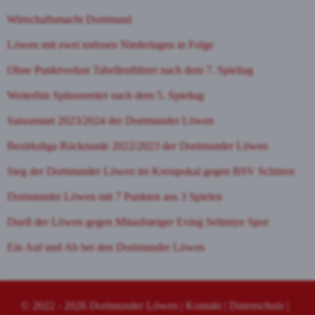
Wirtschaftsmacht Dortmund
Löwen mit zwei torlosen Niederlagen in Folge
Ohne Punktverlust Tabellenführer nach dem 7. Spieltag
Weiterhin Spitzenreiter nach dem 5. Spieltag
Saisonstart 2023/2024 der Dortmunder Löwen
Bezirksliga Rückrunde 2022/2023 der Dortmunder Löwen
Sieg der Dortmunder Löwen im Kreispokal gegen BSV Schüren
Dortmunder Löwen mit 7 Punkten aus 3 Spielen
Duell der Löwen gegen Mitaufsteiger Eving Selimiye Spor
Ein Auf und Ab bei den Dortmunder Löwen
© 2022 - 2026
Dortmunder Löwen
|
Kontakt
|
Datenschutz
|