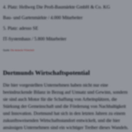
4. Platz: Hellweg Die Profi-Baumärkte GmbH & Co. KG
Bau- und Gartenmärkte / 4.000 Mitarbeiter
5. Platz: adesso SE
IT-Systemhaus / 5.800 Mitarbeiter
Quelle:
Die deutsche Wirtschaft
Dortmunds Wirtschaftspotential
Die hier vorgestellten Unternehmen haben nicht nur eine
beeindruckende Bilanz in Bezug auf Umsatz und Gewinn, sondern
sie sind auch Motor für die Schaffung von Arbeitsplätzen, die
Stärkung der Gemeinschaft und die Förderung von Nachhaltigkeit
und Innovation. Dortmund hat sich in den letzten Jahren zu einem
zukunftsweisenden Wirtschaftsstandort entwickelt, und die hier
ansässigen Unternehmen sind ein wichtiger Treiber dieses Wandels.