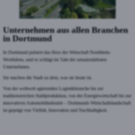
Unternehmen aus allen Branchen
in Dortmund
In Dortmund pulsiert das Herz der Wirtschaft Nordrhein-
Westfalens, und es schlägt im Takt der umsatzstärksten
Unternehmen.
Sie machen die Stadt zu dem, was sie heute ist.
Von der weltweit agierenden Logistikbranche bis zur
traditionsreichen Stahlproduktion, von der Energiewirtschaft bis zur
innovativen Automobilindustrie – Dortmunds Wirtschaftslandschaft
ist geprägt von Vielfalt, Innovation und Nachhaltigkeit.