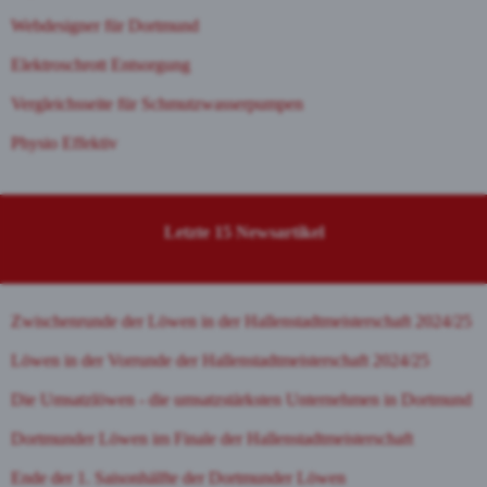
Webdesigner für Dortmund
Elektroschrott Entsorgung
Vergleichsseite für Schmutzwasserpumpen
Physio Effektiv
Letzte 15 Newsartikel
Zwischenrunde der Löwen in der Hallenstadtmeisterschaft 2024/25
Löwen in der Vorrunde der Hallenstadtmeisterschaft 2024/25
Die Umsatzlöwen - die umsatzstärksten Unternehmen in Dortmund
Dortmunder Löwen im Finale der Hallenstadtmeisterschaft
Ende der 1. Saisonhälfte der Dortmunder Löwen