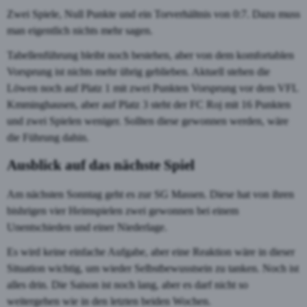
Zwei Spiele, Null Punkte und ein Torverhältnis von 0:7. Dazu muss
man eigentlich nichts mehr sagen.
Tabellenführung bleibt noch bestehen, aber von dem komfortablen
Vorsprung ist nichts mehr übrig geblieben. Aktuell stehen die
Löwen noch auf Platz 1 mit zwei Punkten Vorsprung vor dem VFL
Kmminghausen, aber auf Platz 3 steht der FC Roj mit 16 Punkten
und zwei Spielen weniger. Sollten diese gewonnen werden, wäre
die Führung dahin.
Ausblick auf das nächste Spiel
Am nächsten Sonntag geht es zur SG Massen. Diese hat von ihren
bishrigen vier Heimspielen zwei gewonnen bei einem
Unentschieden und einer Niederlage.
Es wird keine einfache Aufgabe, aber eine Reaktion wäre in dieser
Situation wichtig, um wieder Selbstbewusstsein zu tanken. Noch ist
alles drin. Die Saison ist noch lang, aber es darf nicht so
weitergehen wie in den letzten beiden Wochen.