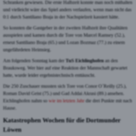
Schranken gewiesen. Die erste Halbzeit konnte man noch mithalten
und vielleicht wäre das Spiel anders verlaufen, wenn man nicht das
0:1 durch Santiliano Braja in der Nachspielzeit kassiert hätte.
So konnten die Gastgeber in der zweiten Halbzeit ihre Qualitäten
ausspielen und kamen durch dir Tore von Marcel Ramsey (52.),
erneut Santiliano Braja (65.) und Lozan Bozmaz (77.) zu einem
ungefährdeten Heimsieg.
Am folgenden Sonntag kam der
TuS Eichlinghofen
an den
Brauksweg. Wer hier auf eine Reaktion der Mannschaft gewartet
hatte, wurde leider ergebnistechnisch enttäuscht.
Die 250 Zuschauer mussten sich Tore von Conor O´Reilly (25.),
Roman David Geist (75.) und Gad Addai Akrasi (89.) ansehen.
Eichlinghofen nahm so
wie im letzten Jahr
die drei Punkte mit nach
Hause.
Katastrophen Wochen für die Dortmunder
Löwen