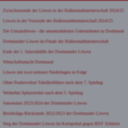
Zwischenrunde der Löwen in der Hallenstadtmeisterschaft 2024/25
Löwen in der Vorrunde der Hallenstadtmeisterschaft 2024/25
Die Umsatzlöwen - die umsatzstärksten Unternehmen in Dortmund
Dortmunder Löwen im Finale der Hallenstadtmeisterschaft
Ende der 1. Saisonhälfte der Dortmunder Löwen
Wirtschaftsmacht Dortmund
Löwen mit zwei torlosen Niederlagen in Folge
Ohne Punktverlust Tabellenführer nach dem 7. Spieltag
Weiterhin Spitzenreiter nach dem 5. Spieltag
Saisonstart 2023/2024 der Dortmunder Löwen
Bezirksliga Rückrunde 2022/2023 der Dortmunder Löwen
Sieg der Dortmunder Löwen im Kreispokal gegen BSV Schüren