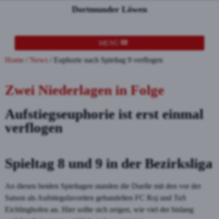
Dortmunder Löwen
MENÜ
Home
/
News
/
Euphorie nach Spieltag 9 verflogen
Zwei Niederlagen in Folge
Aufstiegseuphorie ist erst einmal
verflogen
Spieltag 8 und 9 in der Bezirksliga
An diesen beiden Spieltagen standen die Duelle mit den vor der
Saison als Aufstiegsfavoriten gehandelten FC Roj und TuS
Eichlinghofen an. Hier sollte sich zeigen, wie viel der bislang