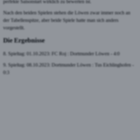
perfekte Saisonstart wirklich zu bewerten ist.
Nach den beiden Spielen stehen die Löwen zwar immer noch an
der Tabellenspitze, aber beide Spiele hatte man sich anders
vorgestellt.
Die Ergebnisse
8. Spieltag: 01.10.2023: FC Roj : Dortmunder Löwen - 4:0
9. Spieltag: 08.10.2023: Dortmunder Löwen : Tus Eichlinghofen -
0:3