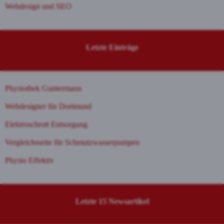
Webdesign und SEO
Letzte Einträge
Physiothek Guntermann
Webdesigner für Dortmund
Elektroschrott Entsorgung
Vergleichsseite für Schmutzwasserpumpen
Physio Effektiv
Letzte 15 Newsartikel